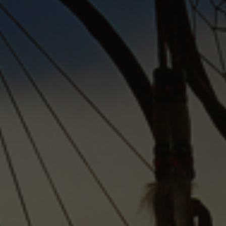
RÉSERVE
LES
SAISONS
ATIKAMEKW
À
PROPOS
NOUS
JOINDRE