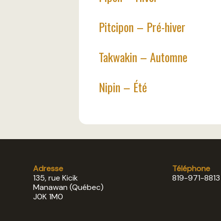
Pitcipon – Pré-hiver
Takwakin – Automne
Nipin – Été
Adresse
Téléphone
135, rue Kicik
819-971-8813
Manawan (Québec)
J0K 1M0